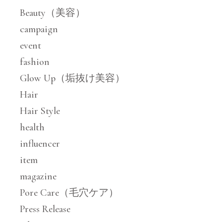
Beauty（美容）
campaign
event
fashion
Glow Up（垢抜け美容）
Hair
Hair Style
health
influencer
item
magazine
Pore Care（毛穴ケア）
Press Release