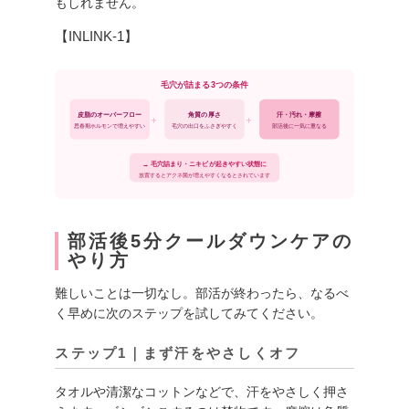
もしれません。
【INLINK-1】
毛穴が詰まる3つの条件
皮脂のオーバーフロー
角質の厚さ
汗・汚れ・摩擦
＋
＋
思春期ホルモンで増えやすい
毛穴の出口をふさぎやすく
部活後に一気に重なる
→ 毛穴詰まり・ニキビが起きやすい状態に
放置するとアクネ菌が増えやすくなるとされています
部活後5分クールダウンケアの
やり方
難しいことは一切なし。部活が終わったら、なるべ
く早めに次のステップを試してみてください。
ステップ1｜まず汗をやさしくオフ
タオルや清潔なコットンなどで、汗をやさしく押さ