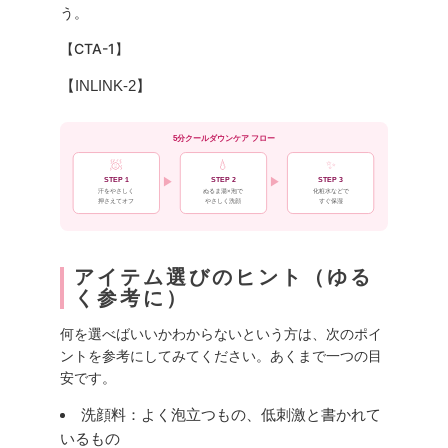
う。
【CTA-1】
【INLINK-2】
5分クールダウンケア フロー
🧖
💧
✨
▶
▶
STEP 1
STEP 2
STEP 3
化粧水などで
汗をやさしく
ぬるま湯×泡で
やさしく洗顔
押さえてオフ
すぐ保湿
アイテム選びのヒント（ゆる
く参考に）
何を選べばいいかわからないという方は、次のポイ
ントを参考にしてみてください。あくまで一つの目
安です。
洗顔料：よく泡立つもの、低刺激と書かれて
いるもの