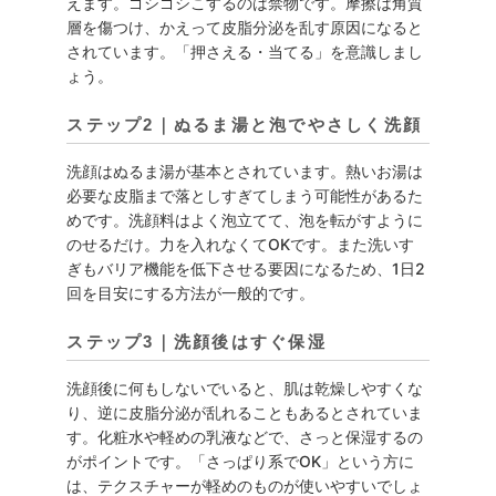
えます。ゴシゴシこするのは禁物です。摩擦は角質
層を傷つけ、かえって皮脂分泌を乱す原因になると
されています。「押さえる・当てる」を意識しまし
ょう。
ステップ2｜ぬるま湯と泡でやさしく洗顔
洗顔はぬるま湯が基本とされています。熱いお湯は
必要な皮脂まで落としすぎてしまう可能性があるた
めです。洗顔料はよく泡立てて、泡を転がすように
のせるだけ。力を入れなくてOKです。また洗いす
ぎもバリア機能を低下させる要因になるため、1日2
回を目安にする方法が一般的です。
ステップ3｜洗顔後はすぐ保湿
洗顔後に何もしないでいると、肌は乾燥しやすくな
り、逆に皮脂分泌が乱れることもあるとされていま
す。化粧水や軽めの乳液などで、さっと保湿するの
がポイントです。「さっぱり系でOK」という方に
は、テクスチャーが軽めのものが使いやすいでしょ