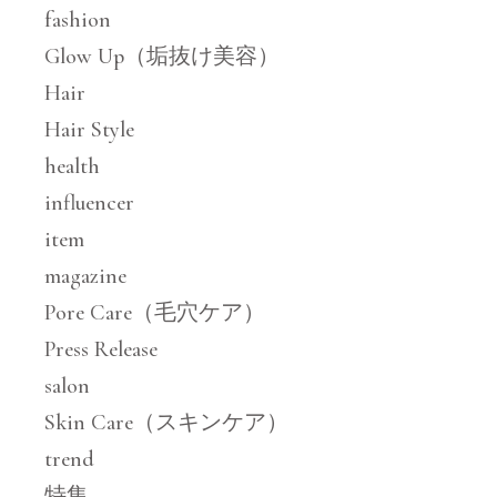
fashion
Glow Up（垢抜け美容）
Hair
Hair Style
health
influencer
item
magazine
Pore Care（毛穴ケア）
Press Release
salon
Skin Care（スキンケア）
trend
特集