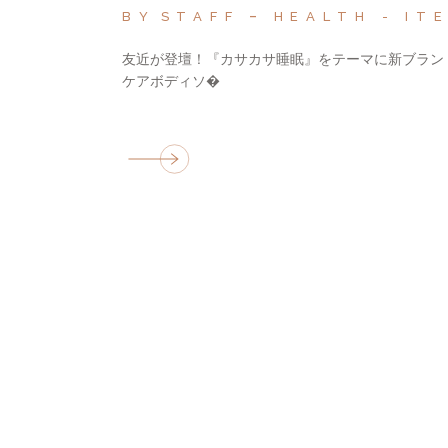
BY
STAFF
HEALTH
IT
友近が登壇！『カサカサ睡眠』をテーマに新ブランド『
ケアボディソ�