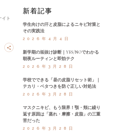
新着記事
ナイト
学生向けの汗と皮脂によるニキビ対策と
その実践法
2026年4月4日
新学期の垢抜け診断｜YES/NOでわかる
朝夜ルーティンと即効テク
2026年3月28日
学校でできる「昼の皮脂リセット術」｜
テカリ・ベタつきを防ぐ正しい対処法
2026年3月28日
マスクニキビ、もう限界！顎・頬に繰り
返す原因は「蒸れ・摩擦・皮脂」の三重
苦だった
2026年3月28日