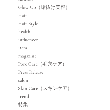
Glow Up（垢抜け美容）
Hair
Hair Style
health
influencer
item
magazine
Pore Care（毛穴ケア）
Press Release
salon
Skin Care（スキンケア）
trend
特集