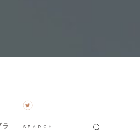
Search
ブラ
for: