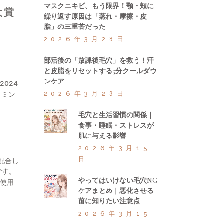
マスクニキビ、もう限界！顎・頬に
大賞
繰り返す原因は「蒸れ・摩擦・皮
脂」の三重苦だった
2026年3月28日
部活後の「放課後毛穴」を救う！汗
と皮脂をリセットする5分クールダウ
ンケア
024
2026年3月28日
タミン
毛穴と生活習慣の関係｜
食事・睡眠・ストレスが
肌に与える影響
2026年3月15
日
配合し
です。
やってはいけない毛穴NG
は使用
ケアまとめ｜悪化させる
前に知りたい注意点
2026年3月15