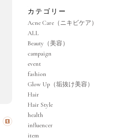
カテゴリー
Acne Care（ニキビケア）
ALL
Beauty（美容）
campaign
event
fashion
Glow Up（垢抜け美容）
Hair
Hair Style
health
influencer
item