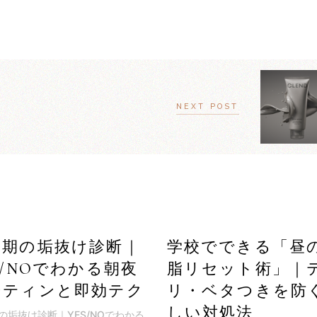
NEXT POST
学期の垢抜け診断｜
学校でできる「昼
S/NOでわかる朝夜
脂リセット術」｜
ーティンと即効テク
リ・ベタつきを防
しい対処法
の垢抜け診断｜YES/NOでわかる