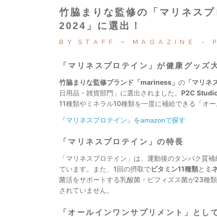
竹脇まりな監修の「マリネスプ
2024」に選出！
BY
STAFF
MAGAZINE
「マリネスプロテイン」が健康グッズ
竹脇まりな監修ブランド「mariness」
の
「マリネ
日用品・雑貨部門」に選出されました。
P2C Stu
11種類やミネラル10種類を一度に補給できる「オ
『マリネスプロテイン』をamazonで探す
「マリネスプロテイン」の特長
「マリネスプロテイン」は、運動後のタンパク質補
ています。また、1回の摂取で
ビタミン11種類
と
ミ
菌活をサポートする乳酸菌・ビフィズス菌が23種
されていません。
「オールインワンサプリメント」とし