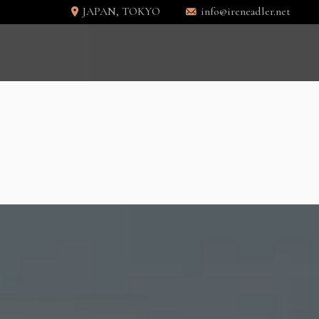
JAPAN, TOKYO
info@ireneadler.net