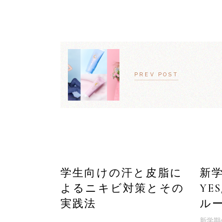
PREV POST
学生向けの汗と皮脂に
新
よるニキビ対策とその
YE
実践法
ル
新学期