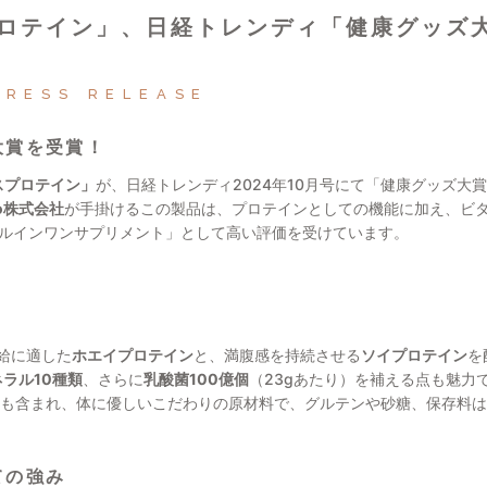
ロテイン」、日経トレンディ「健康グッズ
PRESS RELEASE
大賞を受賞！
スプロテイン」
が、日経トレンディ2024年10月号にて「健康グッズ大賞2
dio株式会社
が手掛けるこの製品は、プロテインとしての機能に加え、ビ
ールインワンサプリメント」として高い評価を受けています。
給に適した
ホエイプロテイン
と、満腹感を持続させる
ソイプロテイン
を
ネラル10種類
、さらに
乳酸菌100億個
（23gあたり）を補える点も魅力
類も含まれ、体に優しいこだわりの原材料で、グルテンや砂糖、保存料
ての強み