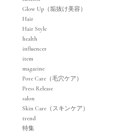
Glow Up（垢抜け美容）
Hair
Hair Style
health
influencer
item
magazine
Pore Care（毛穴ケア）
Press Release
salon
Skin Care（スキンケア）
trend
特集