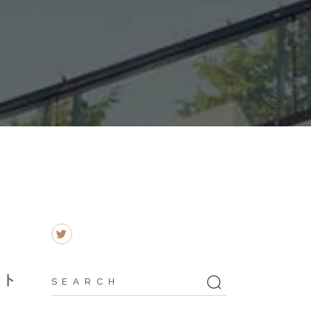
Search
ート
for: