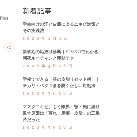
新着記事
lus」
学生向けの汗と皮脂によるニキビ対策と
その実践法
2026年4月4日
新学期の垢抜け診断｜YES/NOでわかる
朝夜ルーティンと即効テク
2026年3月28日
学校でできる「昼の皮脂リセット術」｜
テカリ・ベタつきを防ぐ正しい対処法
2026年3月28日
マスクニキビ、もう限界！顎・頬に繰り
返す原因は「蒸れ・摩擦・皮脂」の三重
苦だった
2026年3月28日