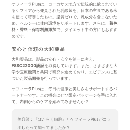
ケフィーラPlusは、コーカサス地方で伝統的に飲まれてい
るケフィアから発見された乳酸菌を、日本の主食である米
を使って培養したもの。脂質ゼロで、乳成分を含まないた
め、ヘルシーに体内環境をサポートします。さらに、
着色
料・香料・保存料無添加
で、ダイエット中の方にもおすす
めです。
安心と信頼の大和薬品
大和薬品は、製品の安心・安全を第一に考え、
FSSC22000認証
を取得しています。また、さまざまな大
学や医療機関と共同で研究を進めており、エビデンスに基
づいた製品開発を行っています。
ケフィーラPlusは、毎日の健康と美しさをサポートするパ
ートナーです。この機会にぜひ限定パッケージを手に入れ
て、内側からのケアを始めてみませんか？
美容師：『はたらく細胞』とケフィーラPlusがコラ
ボしたって知ってましたか？