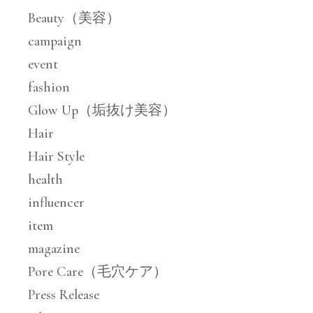
Beauty（美容）
campaign
event
fashion
Glow Up（垢抜け美容）
Hair
Hair Style
health
influencer
item
magazine
Pore Care（毛穴ケア）
Press Release