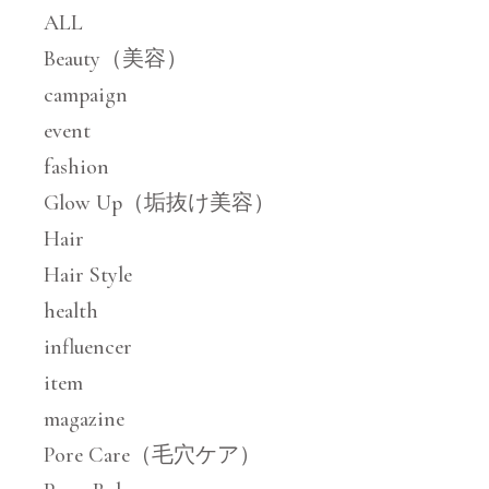
ALL
Beauty（美容）
campaign
event
fashion
Glow Up（垢抜け美容）
Hair
Hair Style
health
influencer
item
magazine
Pore Care（毛穴ケア）