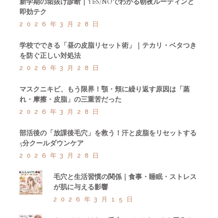
新学期の垢抜け診断｜YES/NOでわかる朝夜ルーティンと
即効テク
2026年3月28日
学校でできる「昼の皮脂リセット術」｜テカリ・ベタつき
を防ぐ正しい対処法
2026年3月28日
マスクニキビ、もう限界！顎・頬に繰り返す原因は「蒸
れ・摩擦・皮脂」の三重苦だった
2026年3月28日
部活後の「放課後毛穴」を救う！汗と皮脂をリセットする
5分クールダウンケア
2026年3月28日
毛穴と生活習慣の関係｜食事・睡眠・ストレス
が肌に与える影響
2026年3月15日