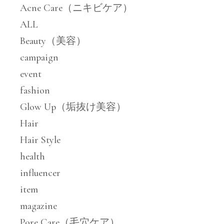
Acne Care（ニキビケア）
ALL
Beauty（美容）
campaign
event
fashion
Glow Up（垢抜け美容）
Hair
Hair Style
health
influencer
item
magazine
Pore Care（毛穴ケア）