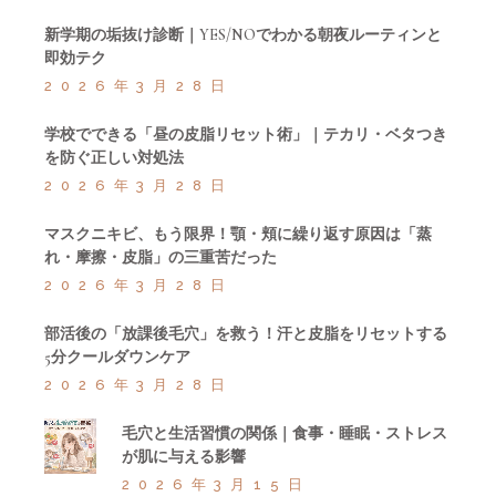
新学期の垢抜け診断｜YES/NOでわかる朝夜ルーティンと
即効テク
2026年3月28日
学校でできる「昼の皮脂リセット術」｜テカリ・ベタつき
を防ぐ正しい対処法
2026年3月28日
マスクニキビ、もう限界！顎・頬に繰り返す原因は「蒸
れ・摩擦・皮脂」の三重苦だった
2026年3月28日
部活後の「放課後毛穴」を救う！汗と皮脂をリセットする
5分クールダウンケア
2026年3月28日
毛穴と生活習慣の関係｜食事・睡眠・ストレス
が肌に与える影響
2026年3月15日