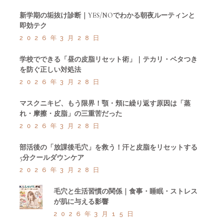
新学期の垢抜け診断｜YES/NOでわかる朝夜ルーティンと
即効テク
2026年3月28日
学校でできる「昼の皮脂リセット術」｜テカリ・ベタつき
を防ぐ正しい対処法
2026年3月28日
マスクニキビ、もう限界！顎・頬に繰り返す原因は「蒸
れ・摩擦・皮脂」の三重苦だった
2026年3月28日
部活後の「放課後毛穴」を救う！汗と皮脂をリセットする
5分クールダウンケア
2026年3月28日
毛穴と生活習慣の関係｜食事・睡眠・ストレス
が肌に与える影響
2026年3月15日