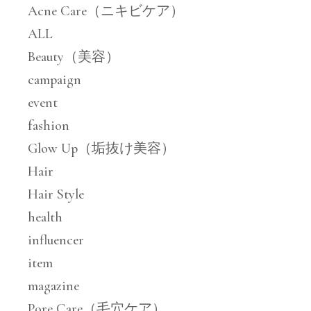
Acne Care（ニキビケア）
ALL
Beauty（美容）
campaign
event
fashion
Glow Up（垢抜け美容）
Hair
Hair Style
health
influencer
item
magazine
Pore Care（毛穴ケア）