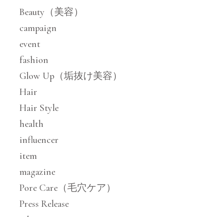
Beauty（美容）
campaign
event
fashion
Glow Up（垢抜け美容）
Hair
Hair Style
health
influencer
item
magazine
Pore Care（毛穴ケア）
Press Release