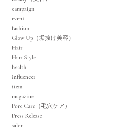
campaign
event
fashion
Glow Up（垢抜け美容）
Hair
Hair Style
health
influencer
item
magazine
Pore Care（毛穴ケア）
Press Release
salon