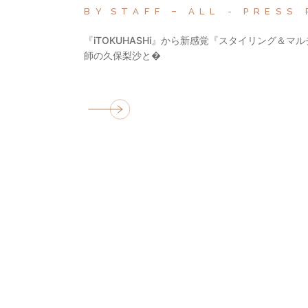
BY
STAFF
ALL
PRESS 
『iTOKUHASHi』から新感覚『スタイリング＆マルチ
師の久保梨沙と�