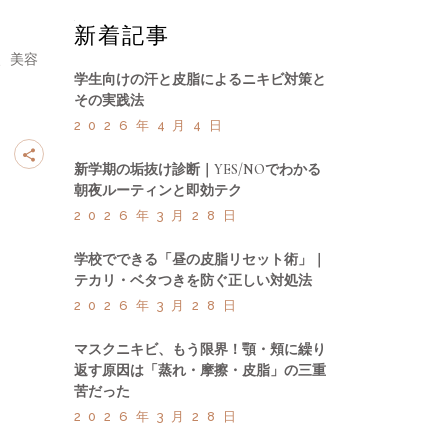
新着記事
て、美容
学生向けの汗と皮脂によるニキビ対策と
その実践法
2026年4月4日
新学期の垢抜け診断｜YES/NOでわかる
朝夜ルーティンと即効テク
2026年3月28日
学校でできる「昼の皮脂リセット術」｜
テカリ・ベタつきを防ぐ正しい対処法
2026年3月28日
マスクニキビ、もう限界！顎・頬に繰り
返す原因は「蒸れ・摩擦・皮脂」の三重
苦だった
2026年3月28日