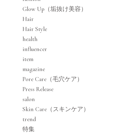
Glow Up（垢抜け美容）
Hair
Hair Style
health
influencer
item
magazine
Pore Care（毛穴ケア）
Press Release
salon
Skin Care（スキンケア）
trend
特集