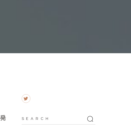
Search
を発
for: