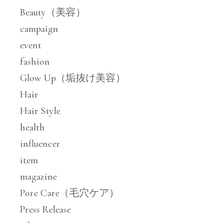
Beauty（美容）
campaign
event
fashion
Glow Up（垢抜け美容）
Hair
Hair Style
health
influencer
item
magazine
Pore Care（毛穴ケア）
Press Release