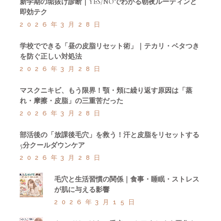
新学期の垢抜け診断｜YES/NOでわかる朝夜ルーティンと
即効テク
2026年3月28日
学校でできる「昼の皮脂リセット術」｜テカリ・ベタつき
を防ぐ正しい対処法
2026年3月28日
マスクニキビ、もう限界！顎・頬に繰り返す原因は「蒸
れ・摩擦・皮脂」の三重苦だった
2026年3月28日
部活後の「放課後毛穴」を救う！汗と皮脂をリセットする
5分クールダウンケア
2026年3月28日
毛穴と生活習慣の関係｜食事・睡眠・ストレス
が肌に与える影響
2026年3月15日