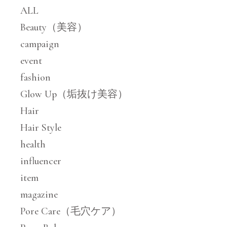
ALL
Beauty（美容）
campaign
event
fashion
Glow Up（垢抜け美容）
Hair
Hair Style
health
influencer
item
magazine
Pore Care（毛穴ケア）