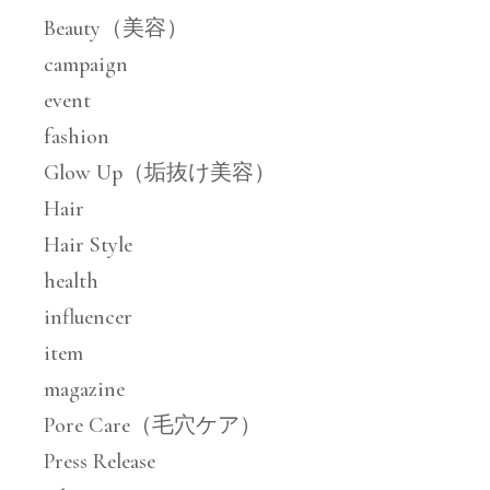
Beauty（美容）
campaign
event
fashion
Glow Up（垢抜け美容）
Hair
Hair Style
health
influencer
item
magazine
Pore Care（毛穴ケア）
Press Release