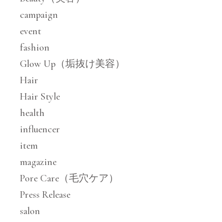
campaign
event
fashion
Glow Up（垢抜け美容）
Hair
Hair Style
health
influencer
item
magazine
Pore Care（毛穴ケア）
Press Release
salon