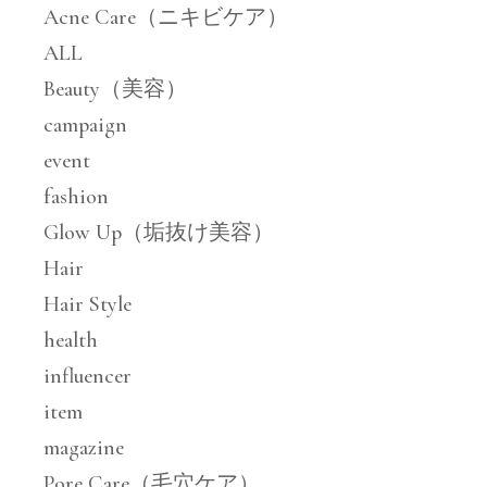
Acne Care（ニキビケア）
ALL
Beauty（美容）
campaign
event
fashion
Glow Up（垢抜け美容）
Hair
Hair Style
health
influencer
item
magazine
Pore Care（毛穴ケア）