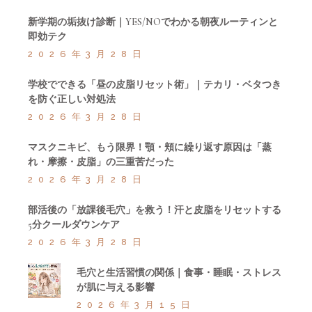
新学期の垢抜け診断｜YES/NOでわかる朝夜ルーティンと
即効テク
2026年3月28日
学校でできる「昼の皮脂リセット術」｜テカリ・ベタつき
を防ぐ正しい対処法
2026年3月28日
マスクニキビ、もう限界！顎・頬に繰り返す原因は「蒸
れ・摩擦・皮脂」の三重苦だった
2026年3月28日
部活後の「放課後毛穴」を救う！汗と皮脂をリセットする
5分クールダウンケア
2026年3月28日
毛穴と生活習慣の関係｜食事・睡眠・ストレス
が肌に与える影響
2026年3月15日