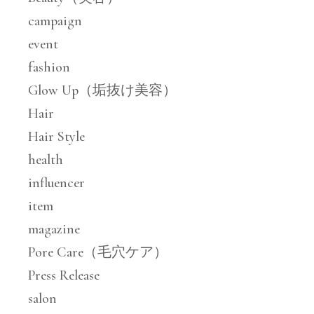
campaign
event
fashion
Glow Up（垢抜け美容）
Hair
Hair Style
health
influencer
item
magazine
Pore Care（毛穴ケア）
Press Release
salon