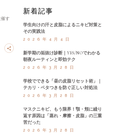
新着記事
主催す
学生向けの汗と皮脂によるニキビ対策と
その実践法
2026年4月4日
新学期の垢抜け診断｜YES/NOでわかる
朝夜ルーティンと即効テク
2026年3月28日
学校でできる「昼の皮脂リセット術」｜
テカリ・ベタつきを防ぐ正しい対処法
2026年3月28日
マスクニキビ、もう限界！顎・頬に繰り
返す原因は「蒸れ・摩擦・皮脂」の三重
苦だった
2026年3月28日