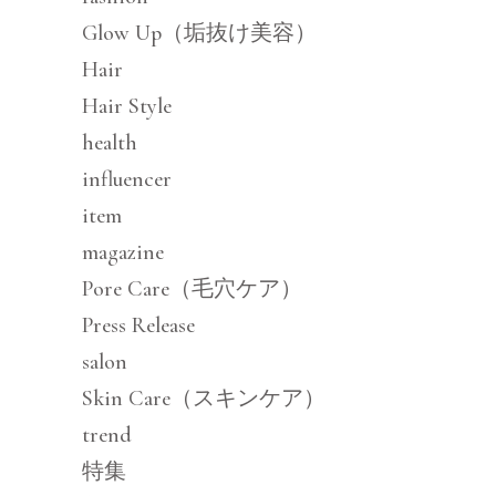
Glow Up（垢抜け美容）
Hair
Hair Style
health
influencer
item
magazine
Pore Care（毛穴ケア）
Press Release
salon
Skin Care（スキンケア）
trend
特集