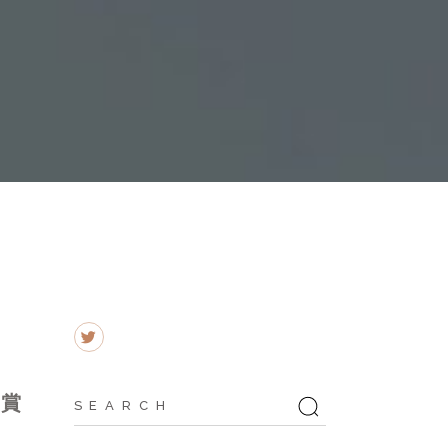
Search
入賞
for: