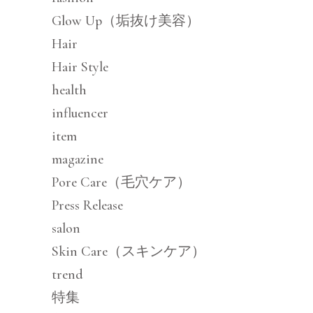
Glow Up（垢抜け美容）
Hair
Hair Style
health
influencer
item
magazine
Pore Care（毛穴ケア）
Press Release
salon
Skin Care（スキンケア）
trend
特集