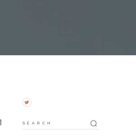
Search
開
for: