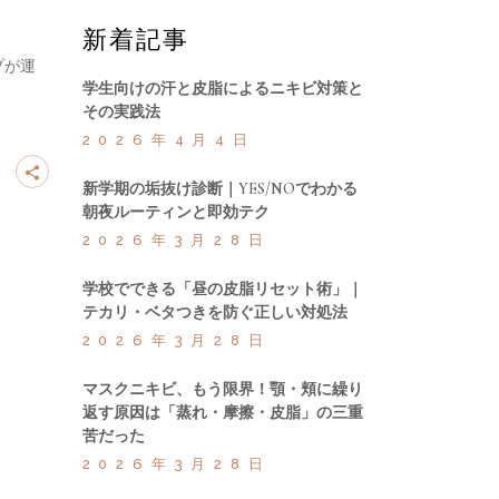
新着記事
プが運
学生向けの汗と皮脂によるニキビ対策と
その実践法
2026年4月4日
新学期の垢抜け診断｜YES/NOでわかる
朝夜ルーティンと即効テク
2026年3月28日
学校でできる「昼の皮脂リセット術」｜
テカリ・ベタつきを防ぐ正しい対処法
2026年3月28日
マスクニキビ、もう限界！顎・頬に繰り
返す原因は「蒸れ・摩擦・皮脂」の三重
苦だった
2026年3月28日