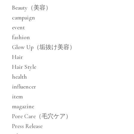
Beauty（美容）
campaign
event
fashion
Glow Up（垢抜け美容）
Hair
Hair Style
health
influencer
item
magazine
Pore Care（毛穴ケア）
Press Release