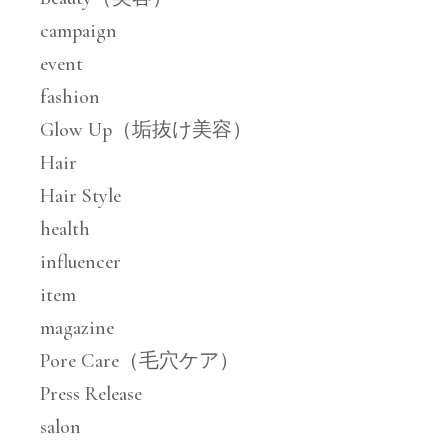
campaign
event
fashion
Glow Up（垢抜け美容）
Hair
Hair Style
health
influencer
item
magazine
Pore Care（毛穴ケア）
Press Release
salon