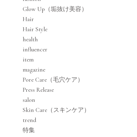
Glow Up（垢抜け美容）
Hair
Hair Style
health
influencer
item
magazine
Pore Care（毛穴ケア）
Press Release
salon
Skin Care（スキンケア）
trend
特集