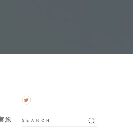
Search
実施
for: