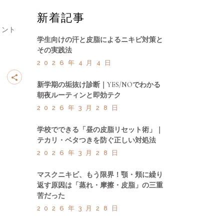
新着記事
ィント
学生向けの汗と皮脂によるニキビ対策と
その実践法
2026年4月4日
新学期の垢抜け診断｜YES/NOでわかる
朝夜ルーティンと即効テク
2026年3月28日
学校でできる「昼の皮脂リセット術」｜
テカリ・ベタつきを防ぐ正しい対処法
2026年3月28日
マスクニキビ、もう限界！顎・頬に繰り
返す原因は「蒸れ・摩擦・皮脂」の三重
苦だった
2026年3月28日