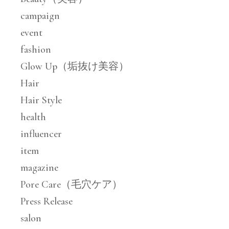
campaign
event
fashion
Glow Up（垢抜け美容）
Hair
Hair Style
health
influencer
item
magazine
Pore Care（毛穴ケア）
Press Release
salon