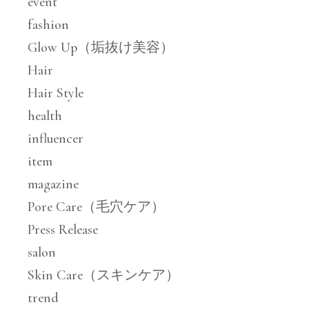
event
fashion
Glow Up（垢抜け美容）
Hair
Hair Style
health
influencer
item
magazine
Pore Care（毛穴ケア）
Press Release
salon
Skin Care（スキンケア）
trend