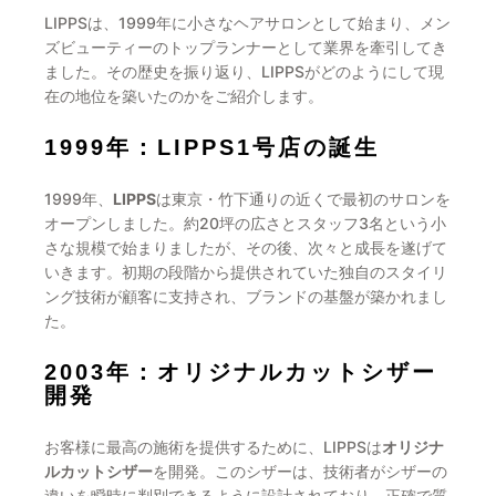
LIPPSは、1999年に小さなヘアサロンとして始まり、メン
ズビューティーのトップランナーとして業界を牽引してき
ました。その歴史を振り返り、LIPPSがどのようにして現
在の地位を築いたのかをご紹介します。
1999年：LIPPS1号店の誕生
1999年、
LIPPS
は東京・竹下通りの近くで最初のサロンを
オープンしました。約20坪の広さとスタッフ3名という小
さな規模で始まりましたが、その後、次々と成長を遂げて
いきます。初期の段階から提供されていた独自のスタイリ
ング技術が顧客に支持され、ブランドの基盤が築かれまし
た。
2003年：オリジナルカットシザー
開発
お客様に最高の施術を提供するために、LIPPSは
オリジナ
ルカットシザー
を開発。このシザーは、技術者がシザーの
違いを瞬時に判別できるように設計されており、正確で質