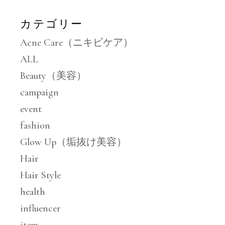
カテゴリー
Acne Care（ニキビケア）
ALL
Beauty（美容）
campaign
event
fashion
Glow Up（垢抜け美容）
Hair
Hair Style
health
influencer