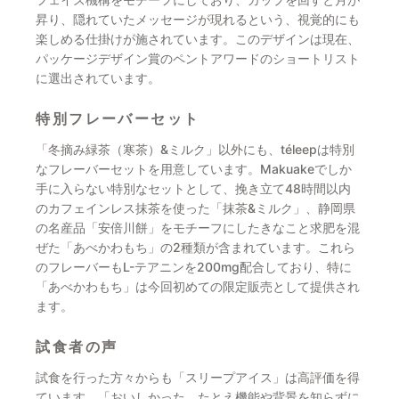
昇り、隠れていたメッセージが現れるという、視覚的にも
楽しめる仕掛けが施されています。このデザインは現在、
パッケージデザイン賞のペントアワードのショートリスト
に選出されています。
特別フレーバーセット
「冬摘み緑茶（寒茶）&ミルク」以外にも、téleepは特別
なフレーバーセットを用意しています。Makuakeでしか
手に入らない特別なセットとして、挽き立て48時間以内
のカフェインレス抹茶を使った「抹茶&ミルク」、静岡県
の名産品「安倍川餅」をモチーフにしたきなこと求肥を混
ぜた「あべかわもち」の2種類が含まれています。これら
のフレーバーもL-テアニンを200mg配合しており、特に
「あべかわもち」は今回初めての限定販売として提供され
ます。
試食者の声
試食を行った方々からも「スリープアイス」は高評価を得
ています。「おいしかった。たとえ機能や背景を知らずに