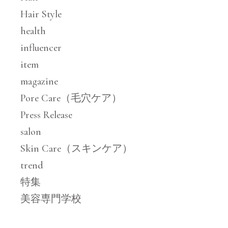
Hair Style
health
influencer
item
magazine
Pore Care（毛穴ケア）
Press Release
salon
Skin Care（スキンケア）
trend
特集
美容専門学校