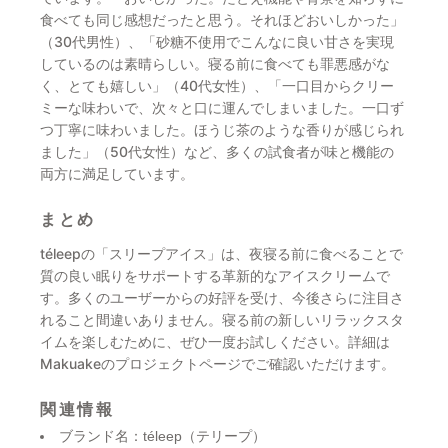
食べても同じ感想だったと思う。それほどおいしかった」
（30代男性）、「砂糖不使用でこんなに良い甘さを実現
しているのは素晴らしい。寝る前に食べても罪悪感がな
く、とても嬉しい」（40代女性）、「一口目からクリー
ミーな味わいで、次々と口に運んでしまいました。一口ず
つ丁寧に味わいました。ほうじ茶のような香りが感じられ
ました」（50代女性）など、多くの試食者が味と機能の
両方に満足しています。
まとめ
téleepの「スリープアイス」は、夜寝る前に食べることで
質の良い眠りをサポートする革新的なアイスクリームで
す。多くのユーザーからの好評を受け、今後さらに注目さ
れること間違いありません。寝る前の新しいリラックスタ
イムを楽しむために、ぜひ一度お試しください。詳細は
Makuakeのプロジェクトページでご確認いただけます。
関連情報
ブランド名：téleep（テリープ）