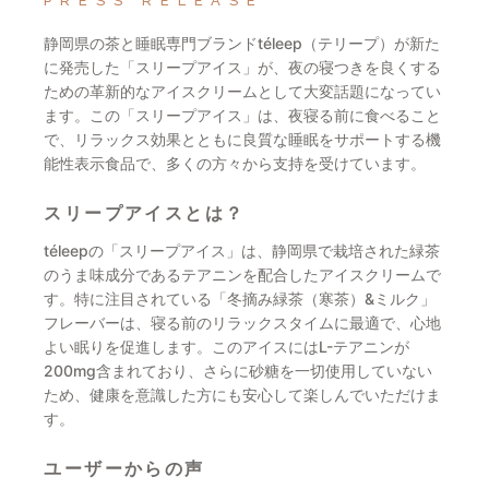
PRESS RELEASE
静岡県の茶と睡眠専門ブランドtéleep（テリープ）が新た
に発売した「スリープアイス」が、夜の寝つきを良くする
ための革新的なアイスクリームとして大変話題になってい
ます。この「スリープアイス」は、夜寝る前に食べること
で、リラックス効果とともに良質な睡眠をサポートする機
能性表示食品で、多くの方々から支持を受けています。
スリープアイスとは？
téleepの「スリープアイス」は、静岡県で栽培された緑茶
のうま味成分であるテアニンを配合したアイスクリームで
す。特に注目されている「冬摘み緑茶（寒茶）&ミルク」
フレーバーは、寝る前のリラックスタイムに最適で、心地
よい眠りを促進します。このアイスにはL-テアニンが
200mg含まれており、さらに砂糖を一切使用していない
ため、健康を意識した方にも安心して楽しんでいただけま
す。
ユーザーからの声