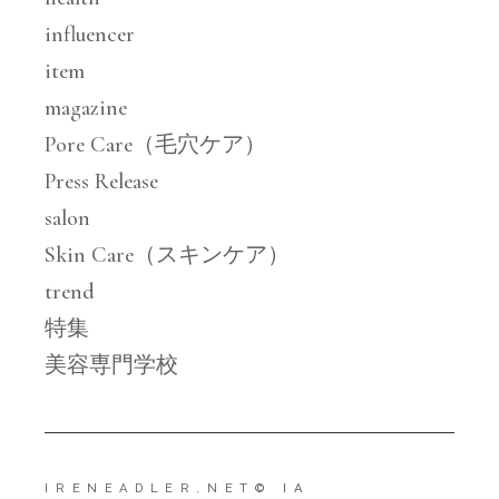
influencer
item
magazine
Pore Care（毛穴ケア）
Press Release
salon
Skin Care（スキンケア）
trend
特集
美容専門学校
IRENEADLER.NET
© IA