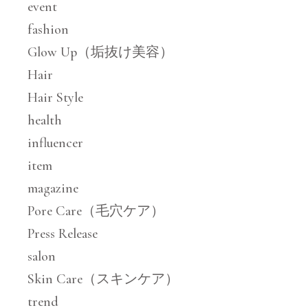
event
fashion
Glow Up（垢抜け美容）
Hair
Hair Style
health
influencer
item
magazine
Pore Care（毛穴ケア）
Press Release
salon
Skin Care（スキンケア）
trend