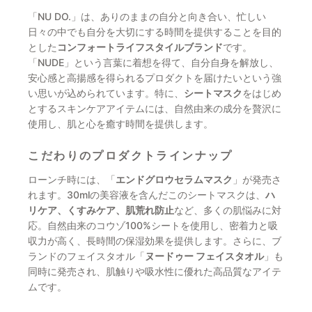
「NU DO.」は、ありのままの自分と向き合い、忙しい
日々の中でも自分を大切にする時間を提供することを目的
とした
コンフォートライフスタイルブランド
です。
「NUDE」という言葉に着想を得て、自分自身を解放し、
安心感と高揚感を得られるプロダクトを届けたいという強
い思いが込められています。特に、
シートマスク
をはじめ
とするスキンケアアイテムには、自然由来の成分を贅沢に
使用し、肌と心を癒す時間を提供します。
こだわりのプロダクトラインナップ
ローンチ時には、「
エンドグロウセラムマスク
」が発売さ
れます。30mlの美容液を含んだこのシートマスクは、
ハ
リケア、くすみケア、肌荒れ防止
など、多くの肌悩みに対
応。自然由来のコウゾ100%シートを使用し、密着力と吸
収力が高く、長時間の保湿効果を提供します。さらに、ブ
ランドのフェイスタオル「
ヌードゥー フェイスタオル
」も
同時に発売され、肌触りや吸水性に優れた高品質なアイテ
ムです。