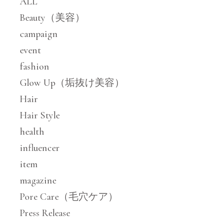
ALL
Beauty（美容）
campaign
event
fashion
Glow Up（垢抜け美容）
Hair
Hair Style
health
influencer
item
magazine
Pore Care（毛穴ケア）
Press Release