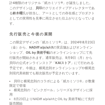
計4種類のオリジナル「紙カミソリ®」が誕生しました。
このデザインは、
貝印
のクリエイティブディレクターであ
る
鈴木曜
氏が担当し、アートとしての存在感とプロダクト
としての実用性を見事に両立させた仕上がりとなっていま
す。
先行販売と今後の展開
この限定デザインの「紙カミソリ®」は、2024年8月23日
（金）から、
NADiff a/p/a/r/t
の実店舗およびオンライン
ショップ、
OIL by 美術手帖
のオンラインショップにて先
行販売が開始されます。通常販売は、9月9日（月）から
貝印の公式オンラインストア「
KAIストア
」にて行われる
予定です。今後は、横尾忠則オンラインショップや横尾忠
則現代美術館でも順次販売が予定されています。
貝印と横尾忠則のコラボによる「紙カミソリ®」が数量
限定で登場
横尾忠則の「ピンクガール」シリーズをデザインに採
用
8月23日よりNADiff a/p/a/r/tとOIL by 美術手帖にて先行
販売開始