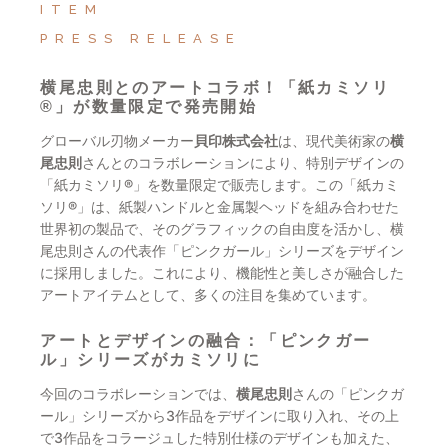
ITEM
PRESS RELEASE
横尾忠則とのアートコラボ！「紙カミソリ
®」が数量限定で発売開始
グローバル刃物メーカー
貝印株式会社
は、現代美術家の
横
尾忠則
さんとのコラボレーションにより、特別デザインの
「紙カミソリ®」を数量限定で販売します。この「紙カミ
ソリ®」は、紙製ハンドルと金属製ヘッドを組み合わせた
世界初の製品で、そのグラフィックの自由度を活かし、横
尾忠則さんの代表作「ピンクガール」シリーズをデザイン
に採用しました。これにより、機能性と美しさが融合した
アートアイテムとして、多くの注目を集めています。
アートとデザインの融合：「ピンクガー
ル」シリーズがカミソリに
今回のコラボレーションでは、
横尾忠則
さんの「ピンクガ
ール」シリーズから3作品をデザインに取り入れ、その上
で3作品をコラージュした特別仕様のデザインも加えた、