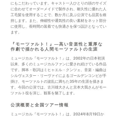
にもこだわっています。キャスト一人ひとりの頭のサイズ
に合わせてオーダーメイドで製作され、耐久性に優れた人
工毛髪を使用することで、数か月に及ぶ公演でも品質を維
持します。また、伸縮性や通気性の良い素材をネット部分
に使用し、長時間の装着でも快適さを保つ設計となってい
ます。
『モーツァルト！』—高い音楽性と重厚な
作劇で描かれる人間モーツァルトの生涯
ミュージカル『モーツァルト！』は、2002年の日本初演
以来、多くのミュージカルファンに愛され続けている作品
です。脚本・歌詞はミヒャエル・クンツェ、音楽・編曲は
シルヴェスター・リーヴァイによるゴールデンコンビが手
掛け、モーツァルトの波乱に満ちた35年の生涯を描きま
す。今回の公演では、古川雄大さんと京本大我さんがモー
ツァルト役を演じ、観客を魅了します。
公演概要と全国ツアー情報
ミュージカル『モーツァルト！』は、2024年8月19日か