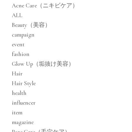
Acne Care（ニキビケア）
ALL
Beauty（美容）
campaign
event
fashion
Glow Up（垢抜け美容）
Hair
Hair Style
health
influencer
item
magazine
Pore Care（毛穴ケア）