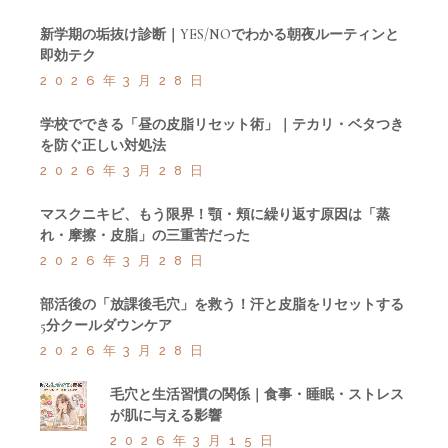
新学期の垢抜け診断｜YES/NOでわかる朝夜ルーティンと
即効テク
2026年3月28日
学校でできる「昼の皮脂リセット術」｜テカリ・ベタつき
を防ぐ正しい対処法
2026年3月28日
マスクニキビ、もう限界！顎・頬に繰り返す原因は「蒸
れ・摩擦・皮脂」の三重苦だった
2026年3月28日
部活後の「放課後毛穴」を救う！汗と皮脂をリセットする
5分クールダウンケア
2026年3月28日
毛穴と生活習慣の関係｜食事・睡眠・ストレス
が肌に与える影響
2026年3月15日