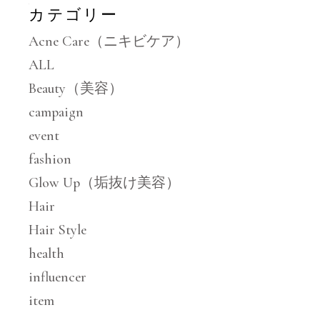
カテゴリー
Acne Care（ニキビケア）
ALL
Beauty（美容）
campaign
event
fashion
Glow Up（垢抜け美容）
Hair
Hair Style
health
influencer
item