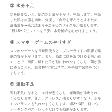
③ 水分不足
水を飲まないと、肌の水分量が下がり、乾燥します。乾燥
した肌は皮脂を過剰に分泌して自分を守ろうとするため、
皮脂過多→毛穴詰まり→ニキビのサイクルが始まります。
1日1.5〜2リットルを目安に水分補給を心がけましょう。
④ スマホ・ゲームのやりすぎ
スマホやゲームを長時間使うと、ブルーライトの影響で睡
眠の質が下がります。また、画面に顔を近づける姿勢が続
くことで、画面に触れた手が顔に触れやすくなり、菌が肌
に移ることも。就寝1時間前はスマホを手放す習慣をつけ
ましょう。
⑤ 運動不足
運動不足になると、血行が悪くなり、老廃物が排出されに
くくなります。また、ストレスが溜まりやすくなり、ホル
モンバランスも乱れやすくなります。週2〜3回、軽いウ
ォーキングやストレッチだけでも効果があります。