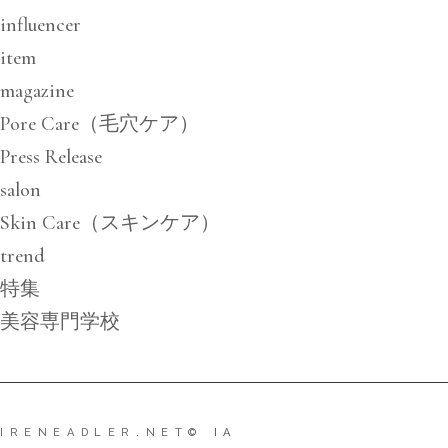
influencer
item
magazine
Pore Care（毛穴ケア）
Press Release
salon
Skin Care（スキンケア）
trend
特集
美容専門学校
IRENEADLER.NET
© IA