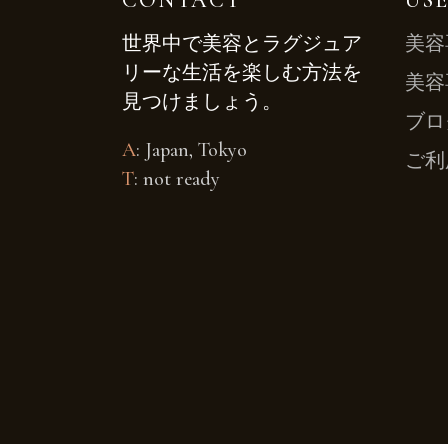
CONTACT
USE
世界中で美容とラグジュア
美容
リーな生活を楽しむ方法を
美容
見つけましょう。
ブロ
A
: Japan, Tokyo
ご利
T
: not ready