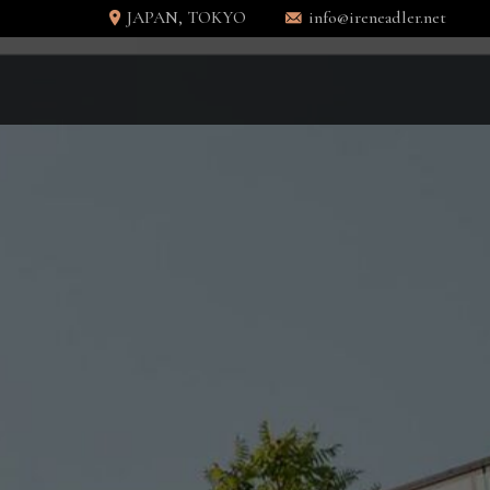
JAPAN, TOKYO
info@ireneadler.net